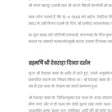
श्री लाल बहादुर शास्त्री तथा श्री अटल बिहारी बाजपेयी भी 
कम लोग जानते है कि 15-4-1948 को मईल, देवरिया स्थित वृन्
1962 में उसी विजय दशमी के दिन, श्री दामोदर सातवलेकर को
19 जून 1990 को योगिनी एकादशी, मंगलवार के दिन वृन्दावन
मचान पर सबको परमात्मोन्मुखी करता उनका दिगम्बर स्वर
ब्रह्मर्षि श्री देवराहा दिव्या दर्शन
पूज्य श्री देवराहा बाबा के शरीर में रहते हुए, उनसे अनुमो
प्रकाशित करने का निश्चय किया था । श्री देवराहा बाबा के
तब ही इस ग्रन्थ के लेखन का कार्य सम्पन्न हुआ
श्री देवराहा बाबा के निर्देशानुसार इस ग्रन्थ के ऊपर सं
मँगा जाय और न ही ग्रन्थ का कोई मूल्य रखा जाये। ग्रन्
उद्भावित भाषा, प्रान्त, दल, जातिवाद, आदि की भी कोई गं