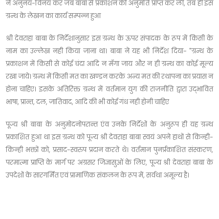
ने अनुनय-विनय कर जब बाबा से प्रकाशन की अनुमति प्राप्त कर ली, तब ही इस
ग्रन्थ के लेखन का कार्य सम्पन्न हुआ
श्री देवराहा बाबा के निर्देशानुसार इस ग्रन्थ के ऊपर संपादक के रूप में किसी के
नाम का उल्लेख नही किया जाना था। बाबा ने यह भी निर्देश दिया- "ग्रन्थ के
प्रकाशन में किसी से कोई चंदा आदि न मँगा जाय और न ही ग्रन्थ का कोई मूल्य
रखा जाये। ग्रन्थ में किसी मत का खण्डन करके अन्य मत की रथापना का प्रयास न
होना चाहिए। इसके अतिरिक्त ग्रन्थ में वर्तमान युग की राजनीति द्वारा उद्भावित
भाषा, प्रान्त, दल, जातिवाद, आदि की भी कोई गंध नही होनी चाहिए
पूज्य श्री बाबा के अनुमोदनोपरान्त एंव उनके निर्देशों के अनुरूप ही यह ग्रन्थ
प्रकाशित हुआ था इस ग्रन्थ को पूज्य श्री देवराहा बाबा स्वयं अपने हाथों से किन्ही-
किन्ही भक्तों को, प्रसाद-स्वरुप प्रदान करते थे। वर्तमान पुनर्प्रकाशित संस्करण,
परमात्मा प्राप्ति के मार्ग पर अग्रसर जिज्ञासुओं के लिए, पूज्य श्री देवराहा बाबा के
उपदेशों के सारगर्मित एवं प्रामाणिक संकलन के रूप में, सर्वथा अमूल्य है।