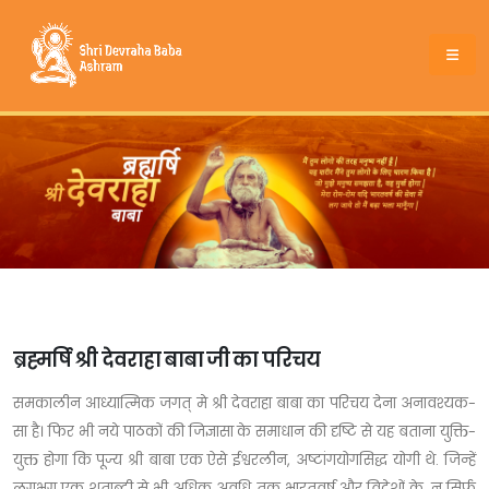
ब्रह्मर्षि श्री देवराहा बाबा जी का परिचय
समकालीन आध्यात्मिक जगत् मे श्री देवराहा बाबा का परिचय देना अनावश्यक-
सा है। फिर भी नये पाठकों की जिज्ञासा के समाधान की दृष्टि से यह बताना युक्ति-
युक्त होगा कि पूज्य श्री बाबा एक ऐसे ईश्वरलीन, अष्टांगयोगसिद्ध योगी थे. जिन्हें
लगभग एक शताब्दी से भी अधिक अवधि तक भारतवर्ष और विदेशों के, न सिर्फ