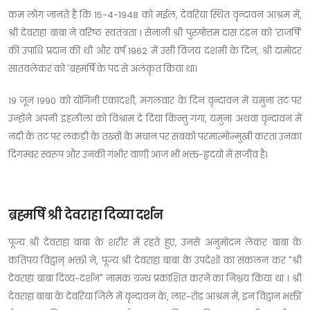
कम लोग जानते है कि 15-4-1948 को मईल, देवरिया स्थित वृन्दावन आश्रम में,
श्री देवराहा बाबा ने वरिष्ठ स्वतंत्रता । सेनानी श्री पुरुषोत्तम दास टंडन को 'राजर्षि'
की उपाधि प्रदान की थी और वर्ष 1962 में उसी विजय दशमी के दिन, श्री दामोदर
सातवलेकर को 'ब्रह्मर्षि के पद से अलंकृत किया था।
19 जून 1990 को योगिनी एकादशी, मंगलवार के दिन वृन्दावन में यमुना तट पर
उन्होंने अपनी इहलीला को विश्राम दे दिया किन्तु गंगा, यमुना अथवा वृन्दावन में
नदी के तट पर लकड़ी के तख्तों के मचान पर सबको परमात्मोन्मुखी करता उनका
दिगम्बर स्वरूप और उनकी गंभीर वाणी आज भी भक्त-हृदयों में सजीव है।
ब्रह्मर्षि श्री देवराहा दिव्या दर्शन
पूज्य श्री देवराहा बाबा के शरीर में रहते हुए, उनसे अनुमोदन लेकर बाबा के
कतिपय विद्वान् भक्तों ने, पूज्य श्री देवराहा बाबा के उपदेशों का संकलन कर "श्री
देवराहा बाबा दिव्य-दर्शन" नामक ग्रन्थ प्रकाशित करने का निश्चय किया था । श्री
देवराहा बाबा के देवरिया जिले में वृन्दावन के, लार-रोड आश्रम में, इन विद्वान भक्तीं