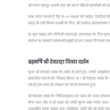
श्री लाल बहादुर शास्त्री तथा श्री अटल बिहारी बाजपेयी भी 
कम लोग जानते है कि 15-4-1948 को मईल, देवरिया स्थित वृन्
1962 में उसी विजय दशमी के दिन, श्री दामोदर सातवलेकर को
19 जून 1990 को योगिनी एकादशी, मंगलवार के दिन वृन्दावन
मचान पर सबको परमात्मोन्मुखी करता उनका दिगम्बर स्वर
ब्रह्मर्षि श्री देवराहा दिव्या दर्शन
पूज्य श्री देवराहा बाबा के शरीर में रहते हुए, उनसे अनुमो
प्रकाशित करने का निश्चय किया था । श्री देवराहा बाबा के
तब ही इस ग्रन्थ के लेखन का कार्य सम्पन्न हुआ
श्री देवराहा बाबा के निर्देशानुसार इस ग्रन्थ के ऊपर सं
मँगा जाय और न ही ग्रन्थ का कोई मूल्य रखा जाये। ग्रन्
उद्भावित भाषा, प्रान्त, दल, जातिवाद, आदि की भी कोई गं