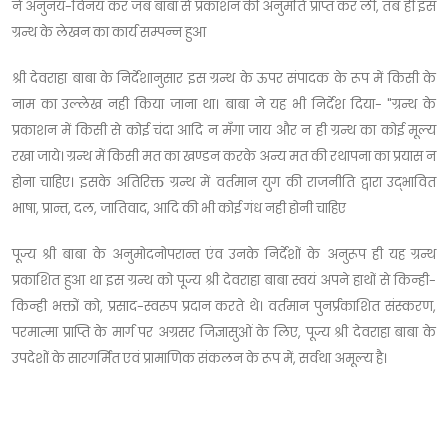
ने अनुनय-विनय कर जब बाबा से प्रकाशन की अनुमति प्राप्त कर ली, तब ही इस
ग्रन्थ के लेखन का कार्य सम्पन्न हुआ
श्री देवराहा बाबा के निर्देशानुसार इस ग्रन्थ के ऊपर संपादक के रूप में किसी के
नाम का उल्लेख नही किया जाना था। बाबा ने यह भी निर्देश दिया- "ग्रन्थ के
प्रकाशन में किसी से कोई चंदा आदि न मँगा जाय और न ही ग्रन्थ का कोई मूल्य
रखा जाये। ग्रन्थ में किसी मत का खण्डन करके अन्य मत की रथापना का प्रयास न
होना चाहिए। इसके अतिरिक्त ग्रन्थ में वर्तमान युग की राजनीति द्वारा उद्भावित
भाषा, प्रान्त, दल, जातिवाद, आदि की भी कोई गंध नही होनी चाहिए
पूज्य श्री बाबा के अनुमोदनोपरान्त एंव उनके निर्देशों के अनुरूप ही यह ग्रन्थ
प्रकाशित हुआ था इस ग्रन्थ को पूज्य श्री देवराहा बाबा स्वयं अपने हाथों से किन्ही-
किन्ही भक्तों को, प्रसाद-स्वरुप प्रदान करते थे। वर्तमान पुनर्प्रकाशित संस्करण,
परमात्मा प्राप्ति के मार्ग पर अग्रसर जिज्ञासुओं के लिए, पूज्य श्री देवराहा बाबा के
उपदेशों के सारगर्मित एवं प्रामाणिक संकलन के रूप में, सर्वथा अमूल्य है।