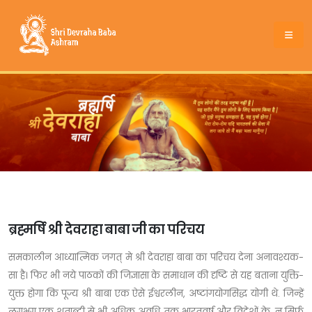
ब्रह्मर्षि श्री देवराहा बाबा जी का परिचय
समकालीन आध्यात्मिक जगत् मे श्री देवराहा बाबा का परिचय देना अनावश्यक-
सा है। फिर भी नये पाठकों की जिज्ञासा के समाधान की दृष्टि से यह बताना युक्ति-
युक्त होगा कि पूज्य श्री बाबा एक ऐसे ईश्वरलीन, अष्टांगयोगसिद्ध योगी थे. जिन्हें
लगभग एक शताब्दी से भी अधिक अवधि तक भारतवर्ष और विदेशों के, न सिर्फ