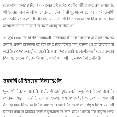
कम लोग जानते है कि 15-4-1948 को मईल, देवरिया स्थित वृन्दावन आश्रम में,
श्री देवराहा बाबा ने वरिष्ठ स्वतंत्रता । सेनानी श्री पुरुषोत्तम दास टंडन को 'राजर्षि'
की उपाधि प्रदान की थी और वर्ष 1962 में उसी विजय दशमी के दिन, श्री दामोदर
सातवलेकर को 'ब्रह्मर्षि के पद से अलंकृत किया था।
19 जून 1990 को योगिनी एकादशी, मंगलवार के दिन वृन्दावन में यमुना तट पर
उन्होंने अपनी इहलीला को विश्राम दे दिया किन्तु गंगा, यमुना अथवा वृन्दावन में
नदी के तट पर लकड़ी के तख्तों के मचान पर सबको परमात्मोन्मुखी करता उनका
दिगम्बर स्वरूप और उनकी गंभीर वाणी आज भी भक्त-हृदयों में सजीव है।
ब्रह्मर्षि श्री देवराहा दिव्या दर्शन
पूज्य श्री देवराहा बाबा के शरीर में रहते हुए, उनसे अनुमोदन लेकर बाबा के
कतिपय विद्वान् भक्तों ने, पूज्य श्री देवराहा बाबा के उपदेशों का संकलन कर "श्री
देवराहा बाबा दिव्य-दर्शन" नामक ग्रन्थ प्रकाशित करने का निश्चय किया था । श्री
देवराहा बाबा के देवरिया जिले में वृन्दावन के, लार-रोड आश्रम में, इन विद्वान भक्तीं