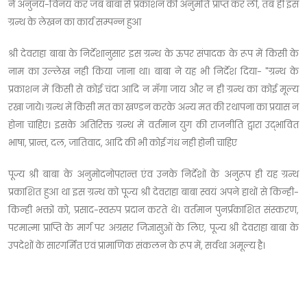
ने अनुनय-विनय कर जब बाबा से प्रकाशन की अनुमति प्राप्त कर ली, तब ही इस
ग्रन्थ के लेखन का कार्य सम्पन्न हुआ
श्री देवराहा बाबा के निर्देशानुसार इस ग्रन्थ के ऊपर संपादक के रूप में किसी के
नाम का उल्लेख नही किया जाना था। बाबा ने यह भी निर्देश दिया- "ग्रन्थ के
प्रकाशन में किसी से कोई चंदा आदि न मँगा जाय और न ही ग्रन्थ का कोई मूल्य
रखा जाये। ग्रन्थ में किसी मत का खण्डन करके अन्य मत की रथापना का प्रयास न
होना चाहिए। इसके अतिरिक्त ग्रन्थ में वर्तमान युग की राजनीति द्वारा उद्भावित
भाषा, प्रान्त, दल, जातिवाद, आदि की भी कोई गंध नही होनी चाहिए
पूज्य श्री बाबा के अनुमोदनोपरान्त एंव उनके निर्देशों के अनुरूप ही यह ग्रन्थ
प्रकाशित हुआ था इस ग्रन्थ को पूज्य श्री देवराहा बाबा स्वयं अपने हाथों से किन्ही-
किन्ही भक्तों को, प्रसाद-स्वरुप प्रदान करते थे। वर्तमान पुनर्प्रकाशित संस्करण,
परमात्मा प्राप्ति के मार्ग पर अग्रसर जिज्ञासुओं के लिए, पूज्य श्री देवराहा बाबा के
उपदेशों के सारगर्मित एवं प्रामाणिक संकलन के रूप में, सर्वथा अमूल्य है।