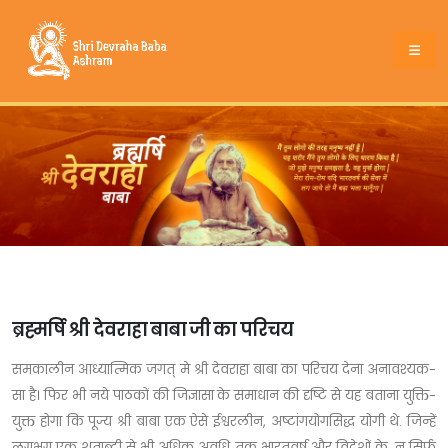
ब्रह्मर्षि श्री देवराहा बाबा जी का परिचय
समकालीन आध्यात्मिक जगत् मे श्री देवराहा बाबा का परिचय देना अनावश्यक-
सा है। फिर भी नये पाठकों की जिज्ञासा के समाधान की दृष्टि से यह बताना युक्ति-
युक्त होगा कि पूज्य श्री बाबा एक ऐसे ईश्वरलीन, अष्टांगयोगसिद्ध योगी थे. जिन्हें
लगभग एक शताब्दी से भी अधिक अवधि तक भारतवर्ष और विदेशों के, न सिर्फ