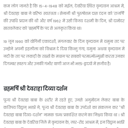
कम लोग जानते है कि 15-4-1948 को मईल, देवरिया स्थित वृन्दावन आश्रम में,
श्री देवराहा बाबा ने वरिष्ठ स्वतंत्रता । सेनानी श्री पुरुषोत्तम दास टंडन को 'राजर्षि'
की उपाधि प्रदान की थी और वर्ष 1962 में उसी विजय दशमी के दिन, श्री दामोदर
सातवलेकर को 'ब्रह्मर्षि के पद से अलंकृत किया था।
19 जून 1990 को योगिनी एकादशी, मंगलवार के दिन वृन्दावन में यमुना तट पर
उन्होंने अपनी इहलीला को विश्राम दे दिया किन्तु गंगा, यमुना अथवा वृन्दावन में
नदी के तट पर लकड़ी के तख्तों के मचान पर सबको परमात्मोन्मुखी करता उनका
दिगम्बर स्वरूप और उनकी गंभीर वाणी आज भी भक्त-हृदयों में सजीव है।
ब्रह्मर्षि श्री देवराहा दिव्या दर्शन
पूज्य श्री देवराहा बाबा के शरीर में रहते हुए, उनसे अनुमोदन लेकर बाबा के
कतिपय विद्वान् भक्तों ने, पूज्य श्री देवराहा बाबा के उपदेशों का संकलन कर "श्री
देवराहा बाबा दिव्य-दर्शन" नामक ग्रन्थ प्रकाशित करने का निश्चय किया था । श्री
देवराहा बाबा के देवरिया जिले में वृन्दावन के, लार-रोड आश्रम में, इन विद्वान भक्तीं