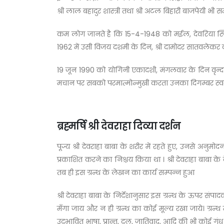
श्री लाल बहादुर शास्त्री तथा श्री अटल बिहारी बाजपेयी भी 
कम लोग जानते है कि 15-4-1948 को मईल, देवरिया स्थित वृन्
1962 में उसी विजय दशमी के दिन, श्री दामोदर सातवलेकर को
19 जून 1990 को योगिनी एकादशी, मंगलवार के दिन वृन्दावन
मचान पर सबको परमात्मोन्मुखी करता उनका दिगम्बर स्वर
ब्रह्मर्षि श्री देवराहा दिव्या दर्शन
पूज्य श्री देवराहा बाबा के शरीर में रहते हुए, उनसे अनुमो
प्रकाशित करने का निश्चय किया था । श्री देवराहा बाबा के
तब ही इस ग्रन्थ के लेखन का कार्य सम्पन्न हुआ
श्री देवराहा बाबा के निर्देशानुसार इस ग्रन्थ के ऊपर सं
मँगा जाय और न ही ग्रन्थ का कोई मूल्य रखा जाये। ग्रन्
उद्भावित भाषा, प्रान्त, दल, जातिवाद, आदि की भी कोई गं