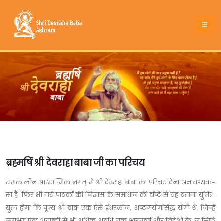
ब्रह्मर्षि श्री देवराहा बाबा जी का परिचय
समकालीन आध्यात्मिक जगत् मे श्री देवराहा बाबा का परिचय देना अनावश्यक-
सा है। फिर भी नये पाठकों की जिज्ञासा के समाधान की दृष्टि से यह बताना युक्ति-
युक्त होगा कि पूज्य श्री बाबा एक ऐसे ईश्वरलीन, अष्टांगयोगसिद्ध योगी थे. जिन्हें
लगभग एक शताब्दी से भी अधिक अवधि तक भारतवर्ष और विदेशों के, न सिर्फ