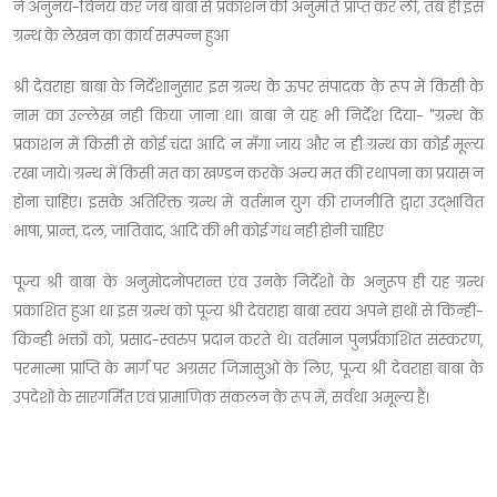
ने अनुनय-विनय कर जब बाबा से प्रकाशन की अनुमति प्राप्त कर ली, तब ही इस
ग्रन्थ के लेखन का कार्य सम्पन्न हुआ
श्री देवराहा बाबा के निर्देशानुसार इस ग्रन्थ के ऊपर संपादक के रूप में किसी के
नाम का उल्लेख नही किया जाना था। बाबा ने यह भी निर्देश दिया- "ग्रन्थ के
प्रकाशन में किसी से कोई चंदा आदि न मँगा जाय और न ही ग्रन्थ का कोई मूल्य
रखा जाये। ग्रन्थ में किसी मत का खण्डन करके अन्य मत की रथापना का प्रयास न
होना चाहिए। इसके अतिरिक्त ग्रन्थ में वर्तमान युग की राजनीति द्वारा उद्भावित
भाषा, प्रान्त, दल, जातिवाद, आदि की भी कोई गंध नही होनी चाहिए
पूज्य श्री बाबा के अनुमोदनोपरान्त एंव उनके निर्देशों के अनुरूप ही यह ग्रन्थ
प्रकाशित हुआ था इस ग्रन्थ को पूज्य श्री देवराहा बाबा स्वयं अपने हाथों से किन्ही-
किन्ही भक्तों को, प्रसाद-स्वरुप प्रदान करते थे। वर्तमान पुनर्प्रकाशित संस्करण,
परमात्मा प्राप्ति के मार्ग पर अग्रसर जिज्ञासुओं के लिए, पूज्य श्री देवराहा बाबा के
उपदेशों के सारगर्मित एवं प्रामाणिक संकलन के रूप में, सर्वथा अमूल्य है।