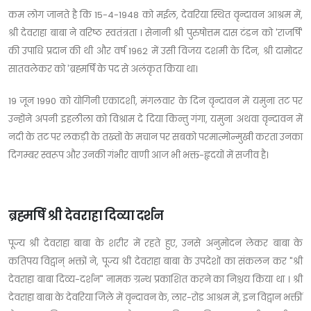
कम लोग जानते है कि 15-4-1948 को मईल, देवरिया स्थित वृन्दावन आश्रम में,
श्री देवराहा बाबा ने वरिष्ठ स्वतंत्रता । सेनानी श्री पुरुषोत्तम दास टंडन को 'राजर्षि'
की उपाधि प्रदान की थी और वर्ष 1962 में उसी विजय दशमी के दिन, श्री दामोदर
सातवलेकर को 'ब्रह्मर्षि के पद से अलंकृत किया था।
19 जून 1990 को योगिनी एकादशी, मंगलवार के दिन वृन्दावन में यमुना तट पर
उन्होंने अपनी इहलीला को विश्राम दे दिया किन्तु गंगा, यमुना अथवा वृन्दावन में
नदी के तट पर लकड़ी के तख्तों के मचान पर सबको परमात्मोन्मुखी करता उनका
दिगम्बर स्वरूप और उनकी गंभीर वाणी आज भी भक्त-हृदयों में सजीव है।
ब्रह्मर्षि श्री देवराहा दिव्या दर्शन
पूज्य श्री देवराहा बाबा के शरीर में रहते हुए, उनसे अनुमोदन लेकर बाबा के
कतिपय विद्वान् भक्तों ने, पूज्य श्री देवराहा बाबा के उपदेशों का संकलन कर "श्री
देवराहा बाबा दिव्य-दर्शन" नामक ग्रन्थ प्रकाशित करने का निश्चय किया था । श्री
देवराहा बाबा के देवरिया जिले में वृन्दावन के, लार-रोड आश्रम में, इन विद्वान भक्तीं