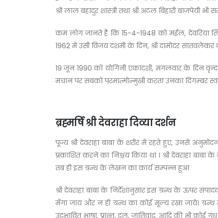
श्री लाल बहादुर शास्त्री तथा श्री अटल बिहारी बाजपेयी भी 
कम लोग जानते है कि 15-4-1948 को मईल, देवरिया स्थित वृन्
1962 में उसी विजय दशमी के दिन, श्री दामोदर सातवलेकर को
19 जून 1990 को योगिनी एकादशी, मंगलवार के दिन वृन्दावन
मचान पर सबको परमात्मोन्मुखी करता उनका दिगम्बर स्वर
ब्रह्मर्षि श्री देवराहा दिव्या दर्शन
पूज्य श्री देवराहा बाबा के शरीर में रहते हुए, उनसे अनुमो
प्रकाशित करने का निश्चय किया था । श्री देवराहा बाबा के
तब ही इस ग्रन्थ के लेखन का कार्य सम्पन्न हुआ
श्री देवराहा बाबा के निर्देशानुसार इस ग्रन्थ के ऊपर सं
मँगा जाय और न ही ग्रन्थ का कोई मूल्य रखा जाये। ग्रन्
उद्भावित भाषा, प्रान्त, दल, जातिवाद, आदि की भी कोई गं