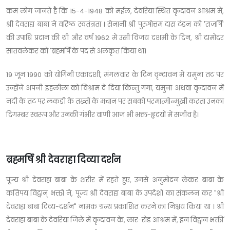
कम लोग जानते है कि 15-4-1948 को मईल, देवरिया स्थित वृन्दावन आश्रम में,
श्री देवराहा बाबा ने वरिष्ठ स्वतंत्रता । सेनानी श्री पुरुषोत्तम दास टंडन को 'राजर्षि'
की उपाधि प्रदान की थी और वर्ष 1962 में उसी विजय दशमी के दिन, श्री दामोदर
सातवलेकर को 'ब्रह्मर्षि के पद से अलंकृत किया था।
19 जून 1990 को योगिनी एकादशी, मंगलवार के दिन वृन्दावन में यमुना तट पर
उन्होंने अपनी इहलीला को विश्राम दे दिया किन्तु गंगा, यमुना अथवा वृन्दावन में
नदी के तट पर लकड़ी के तख्तों के मचान पर सबको परमात्मोन्मुखी करता उनका
दिगम्बर स्वरूप और उनकी गंभीर वाणी आज भी भक्त-हृदयों में सजीव है।
ब्रह्मर्षि श्री देवराहा दिव्या दर्शन
पूज्य श्री देवराहा बाबा के शरीर में रहते हुए, उनसे अनुमोदन लेकर बाबा के
कतिपय विद्वान् भक्तों ने, पूज्य श्री देवराहा बाबा के उपदेशों का संकलन कर "श्री
देवराहा बाबा दिव्य-दर्शन" नामक ग्रन्थ प्रकाशित करने का निश्चय किया था । श्री
देवराहा बाबा के देवरिया जिले में वृन्दावन के, लार-रोड आश्रम में, इन विद्वान भक्तीं