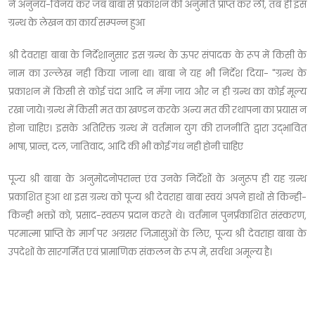
ने अनुनय-विनय कर जब बाबा से प्रकाशन की अनुमति प्राप्त कर ली, तब ही इस
ग्रन्थ के लेखन का कार्य सम्पन्न हुआ
श्री देवराहा बाबा के निर्देशानुसार इस ग्रन्थ के ऊपर संपादक के रूप में किसी के
नाम का उल्लेख नही किया जाना था। बाबा ने यह भी निर्देश दिया- "ग्रन्थ के
प्रकाशन में किसी से कोई चंदा आदि न मँगा जाय और न ही ग्रन्थ का कोई मूल्य
रखा जाये। ग्रन्थ में किसी मत का खण्डन करके अन्य मत की रथापना का प्रयास न
होना चाहिए। इसके अतिरिक्त ग्रन्थ में वर्तमान युग की राजनीति द्वारा उद्भावित
भाषा, प्रान्त, दल, जातिवाद, आदि की भी कोई गंध नही होनी चाहिए
पूज्य श्री बाबा के अनुमोदनोपरान्त एंव उनके निर्देशों के अनुरूप ही यह ग्रन्थ
प्रकाशित हुआ था इस ग्रन्थ को पूज्य श्री देवराहा बाबा स्वयं अपने हाथों से किन्ही-
किन्ही भक्तों को, प्रसाद-स्वरुप प्रदान करते थे। वर्तमान पुनर्प्रकाशित संस्करण,
परमात्मा प्राप्ति के मार्ग पर अग्रसर जिज्ञासुओं के लिए, पूज्य श्री देवराहा बाबा के
उपदेशों के सारगर्मित एवं प्रामाणिक संकलन के रूप में, सर्वथा अमूल्य है।