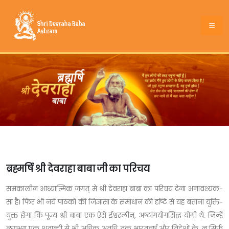
ब्रह्मर्षि श्री देवराहा बाबा जी का परिचय
समकालीन आध्यात्मिक जगत् मे श्री देवराहा बाबा का परिचय देना अनावश्यक-
सा है। फिर भी नये पाठकों की जिज्ञासा के समाधान की दृष्टि से यह बताना युक्ति-
युक्त होगा कि पूज्य श्री बाबा एक ऐसे ईश्वरलीन, अष्टांगयोगसिद्ध योगी थे. जिन्हें
लगभग एक शताब्दी से भी अधिक अवधि तक भारतवर्ष और विदेशों के, न सिर्फ