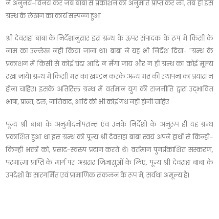
ने अनुनय-विनय कर जब बाबा से प्रकाशन की अनुमति प्राप्त कर ली, तब ही इस
ग्रन्थ के लेखन का कार्य सम्पन्न हुआ
श्री देवराहा बाबा के निर्देशानुसार इस ग्रन्थ के ऊपर संपादक के रूप में किसी के
नाम का उल्लेख नही किया जाना था। बाबा ने यह भी निर्देश दिया- "ग्रन्थ के
प्रकाशन में किसी से कोई चंदा आदि न मँगा जाय और न ही ग्रन्थ का कोई मूल्य
रखा जाये। ग्रन्थ में किसी मत का खण्डन करके अन्य मत की रथापना का प्रयास न
होना चाहिए। इसके अतिरिक्त ग्रन्थ में वर्तमान युग की राजनीति द्वारा उद्भावित
भाषा, प्रान्त, दल, जातिवाद, आदि की भी कोई गंध नही होनी चाहिए
पूज्य श्री बाबा के अनुमोदनोपरान्त एंव उनके निर्देशों के अनुरूप ही यह ग्रन्थ
प्रकाशित हुआ था इस ग्रन्थ को पूज्य श्री देवराहा बाबा स्वयं अपने हाथों से किन्ही-
किन्ही भक्तों को, प्रसाद-स्वरुप प्रदान करते थे। वर्तमान पुनर्प्रकाशित संस्करण,
परमात्मा प्राप्ति के मार्ग पर अग्रसर जिज्ञासुओं के लिए, पूज्य श्री देवराहा बाबा के
उपदेशों के सारगर्मित एवं प्रामाणिक संकलन के रूप में, सर्वथा अमूल्य है।