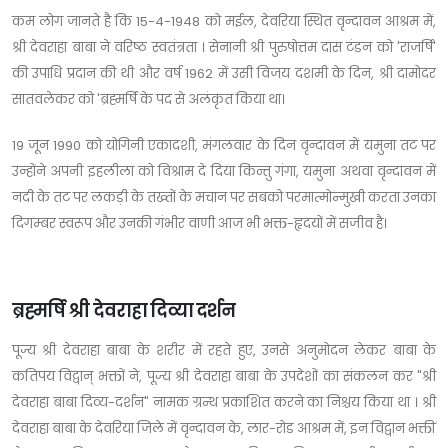
कम लोग जानते है कि 15-4-1948 को मईल, देवरिया स्थित वृन्दावन आश्रम में,
श्री देवराहा बाबा ने वरिष्ठ स्वतंत्रता । सेनानी श्री पुरुषोत्तम दास टंडन को 'राजर्षि'
की उपाधि प्रदान की थी और वर्ष 1962 में उसी विजय दशमी के दिन, श्री दामोदर
सातवलेकर को 'ब्रह्मर्षि के पद से अलंकृत किया था।
19 जून 1990 को योगिनी एकादशी, मंगलवार के दिन वृन्दावन में यमुना तट पर
उन्होंने अपनी इहलीला को विश्राम दे दिया किन्तु गंगा, यमुना अथवा वृन्दावन में
नदी के तट पर लकड़ी के तख्तों के मचान पर सबको परमात्मोन्मुखी करता उनका
दिगम्बर स्वरूप और उनकी गंभीर वाणी आज भी भक्त-हृदयों में सजीव है।
ब्रह्मर्षि श्री देवराहा दिव्या दर्शन
पूज्य श्री देवराहा बाबा के शरीर में रहते हुए, उनसे अनुमोदन लेकर बाबा के
कतिपय विद्वान् भक्तों ने, पूज्य श्री देवराहा बाबा के उपदेशों का संकलन कर "श्री
देवराहा बाबा दिव्य-दर्शन" नामक ग्रन्थ प्रकाशित करने का निश्चय किया था । श्री
देवराहा बाबा के देवरिया जिले में वृन्दावन के, लार-रोड आश्रम में, इन विद्वान भक्तीं