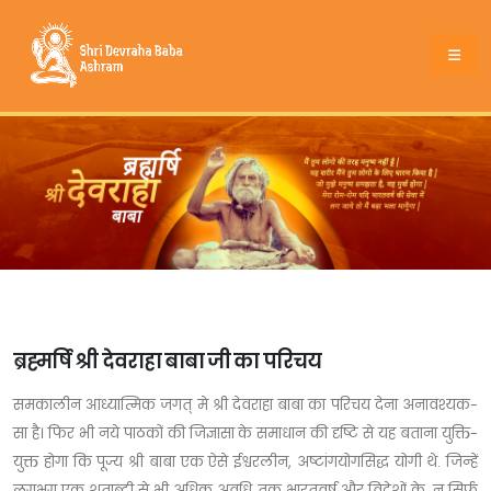
ब्रह्मर्षि श्री देवराहा बाबा जी का परिचय
समकालीन आध्यात्मिक जगत् मे श्री देवराहा बाबा का परिचय देना अनावश्यक-
सा है। फिर भी नये पाठकों की जिज्ञासा के समाधान की दृष्टि से यह बताना युक्ति-
युक्त होगा कि पूज्य श्री बाबा एक ऐसे ईश्वरलीन, अष्टांगयोगसिद्ध योगी थे. जिन्हें
लगभग एक शताब्दी से भी अधिक अवधि तक भारतवर्ष और विदेशों के, न सिर्फ