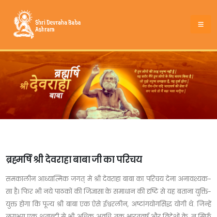
ब्रह्मर्षि श्री देवराहा बाबा जी का परिचय
समकालीन आध्यात्मिक जगत् मे श्री देवराहा बाबा का परिचय देना अनावश्यक-
सा है। फिर भी नये पाठकों की जिज्ञासा के समाधान की दृष्टि से यह बताना युक्ति-
युक्त होगा कि पूज्य श्री बाबा एक ऐसे ईश्वरलीन, अष्टांगयोगसिद्ध योगी थे. जिन्हें
लगभग एक शताब्दी से भी अधिक अवधि तक भारतवर्ष और विदेशों के, न सिर्फ