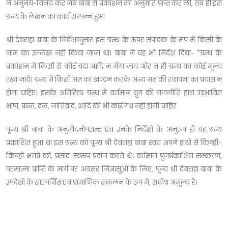
ने अनुनय-विनय कर जब बाबा से प्रकाशन की अनुमति प्राप्त कर ली, तब ही इस
ग्रन्थ के लेखन का कार्य सम्पन्न हुआ
श्री देवराहा बाबा के निर्देशानुसार इस ग्रन्थ के ऊपर संपादक के रूप में किसी के
नाम का उल्लेख नही किया जाना था। बाबा ने यह भी निर्देश दिया- "ग्रन्थ के
प्रकाशन में किसी से कोई चंदा आदि न मँगा जाय और न ही ग्रन्थ का कोई मूल्य
रखा जाये। ग्रन्थ में किसी मत का खण्डन करके अन्य मत की रथापना का प्रयास न
होना चाहिए। इसके अतिरिक्त ग्रन्थ में वर्तमान युग की राजनीति द्वारा उद्भावित
भाषा, प्रान्त, दल, जातिवाद, आदि की भी कोई गंध नही होनी चाहिए
पूज्य श्री बाबा के अनुमोदनोपरान्त एंव उनके निर्देशों के अनुरूप ही यह ग्रन्थ
प्रकाशित हुआ था इस ग्रन्थ को पूज्य श्री देवराहा बाबा स्वयं अपने हाथों से किन्ही-
किन्ही भक्तों को, प्रसाद-स्वरुप प्रदान करते थे। वर्तमान पुनर्प्रकाशित संस्करण,
परमात्मा प्राप्ति के मार्ग पर अग्रसर जिज्ञासुओं के लिए, पूज्य श्री देवराहा बाबा के
उपदेशों के सारगर्मित एवं प्रामाणिक संकलन के रूप में, सर्वथा अमूल्य है।