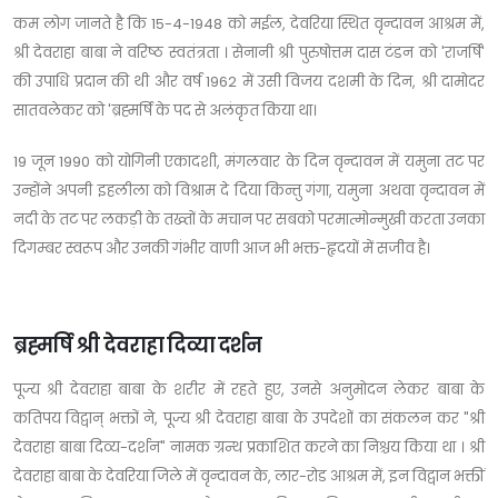
कम लोग जानते है कि 15-4-1948 को मईल, देवरिया स्थित वृन्दावन आश्रम में,
श्री देवराहा बाबा ने वरिष्ठ स्वतंत्रता । सेनानी श्री पुरुषोत्तम दास टंडन को 'राजर्षि'
की उपाधि प्रदान की थी और वर्ष 1962 में उसी विजय दशमी के दिन, श्री दामोदर
सातवलेकर को 'ब्रह्मर्षि के पद से अलंकृत किया था।
19 जून 1990 को योगिनी एकादशी, मंगलवार के दिन वृन्दावन में यमुना तट पर
उन्होंने अपनी इहलीला को विश्राम दे दिया किन्तु गंगा, यमुना अथवा वृन्दावन में
नदी के तट पर लकड़ी के तख्तों के मचान पर सबको परमात्मोन्मुखी करता उनका
दिगम्बर स्वरूप और उनकी गंभीर वाणी आज भी भक्त-हृदयों में सजीव है।
ब्रह्मर्षि श्री देवराहा दिव्या दर्शन
पूज्य श्री देवराहा बाबा के शरीर में रहते हुए, उनसे अनुमोदन लेकर बाबा के
कतिपय विद्वान् भक्तों ने, पूज्य श्री देवराहा बाबा के उपदेशों का संकलन कर "श्री
देवराहा बाबा दिव्य-दर्शन" नामक ग्रन्थ प्रकाशित करने का निश्चय किया था । श्री
देवराहा बाबा के देवरिया जिले में वृन्दावन के, लार-रोड आश्रम में, इन विद्वान भक्तीं