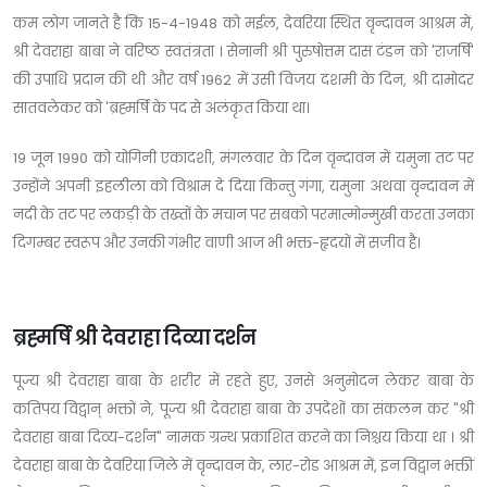
कम लोग जानते है कि 15-4-1948 को मईल, देवरिया स्थित वृन्दावन आश्रम में,
श्री देवराहा बाबा ने वरिष्ठ स्वतंत्रता । सेनानी श्री पुरुषोत्तम दास टंडन को 'राजर्षि'
की उपाधि प्रदान की थी और वर्ष 1962 में उसी विजय दशमी के दिन, श्री दामोदर
सातवलेकर को 'ब्रह्मर्षि के पद से अलंकृत किया था।
19 जून 1990 को योगिनी एकादशी, मंगलवार के दिन वृन्दावन में यमुना तट पर
उन्होंने अपनी इहलीला को विश्राम दे दिया किन्तु गंगा, यमुना अथवा वृन्दावन में
नदी के तट पर लकड़ी के तख्तों के मचान पर सबको परमात्मोन्मुखी करता उनका
दिगम्बर स्वरूप और उनकी गंभीर वाणी आज भी भक्त-हृदयों में सजीव है।
ब्रह्मर्षि श्री देवराहा दिव्या दर्शन
पूज्य श्री देवराहा बाबा के शरीर में रहते हुए, उनसे अनुमोदन लेकर बाबा के
कतिपय विद्वान् भक्तों ने, पूज्य श्री देवराहा बाबा के उपदेशों का संकलन कर "श्री
देवराहा बाबा दिव्य-दर्शन" नामक ग्रन्थ प्रकाशित करने का निश्चय किया था । श्री
देवराहा बाबा के देवरिया जिले में वृन्दावन के, लार-रोड आश्रम में, इन विद्वान भक्तीं