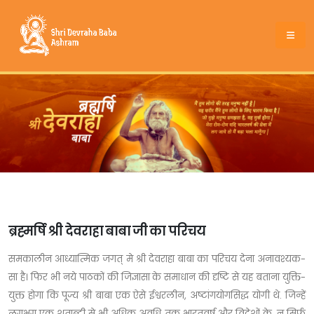
ब्रह्मर्षि श्री देवराहा बाबा जी का परिचय
समकालीन आध्यात्मिक जगत् मे श्री देवराहा बाबा का परिचय देना अनावश्यक-
सा है। फिर भी नये पाठकों की जिज्ञासा के समाधान की दृष्टि से यह बताना युक्ति-
युक्त होगा कि पूज्य श्री बाबा एक ऐसे ईश्वरलीन, अष्टांगयोगसिद्ध योगी थे. जिन्हें
लगभग एक शताब्दी से भी अधिक अवधि तक भारतवर्ष और विदेशों के, न सिर्फ