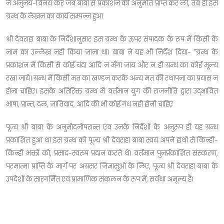
ने अनुनय-विनय कर जब बाबा से प्रकाशन की अनुमति प्राप्त कर ली, तब ही इस
ग्रन्थ के लेखन का कार्य सम्पन्न हुआ
श्री देवराहा बाबा के निर्देशानुसार इस ग्रन्थ के ऊपर संपादक के रूप में किसी के
नाम का उल्लेख नही किया जाना था। बाबा ने यह भी निर्देश दिया- "ग्रन्थ के
प्रकाशन में किसी से कोई चंदा आदि न मँगा जाय और न ही ग्रन्थ का कोई मूल्य
रखा जाये। ग्रन्थ में किसी मत का खण्डन करके अन्य मत की रथापना का प्रयास न
होना चाहिए। इसके अतिरिक्त ग्रन्थ में वर्तमान युग की राजनीति द्वारा उद्भावित
भाषा, प्रान्त, दल, जातिवाद, आदि की भी कोई गंध नही होनी चाहिए
पूज्य श्री बाबा के अनुमोदनोपरान्त एंव उनके निर्देशों के अनुरूप ही यह ग्रन्थ
प्रकाशित हुआ था इस ग्रन्थ को पूज्य श्री देवराहा बाबा स्वयं अपने हाथों से किन्ही-
किन्ही भक्तों को, प्रसाद-स्वरुप प्रदान करते थे। वर्तमान पुनर्प्रकाशित संस्करण,
परमात्मा प्राप्ति के मार्ग पर अग्रसर जिज्ञासुओं के लिए, पूज्य श्री देवराहा बाबा के
उपदेशों के सारगर्मित एवं प्रामाणिक संकलन के रूप में, सर्वथा अमूल्य है।