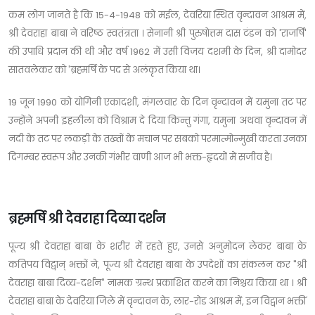
कम लोग जानते है कि 15-4-1948 को मईल, देवरिया स्थित वृन्दावन आश्रम में,
श्री देवराहा बाबा ने वरिष्ठ स्वतंत्रता । सेनानी श्री पुरुषोत्तम दास टंडन को 'राजर्षि'
की उपाधि प्रदान की थी और वर्ष 1962 में उसी विजय दशमी के दिन, श्री दामोदर
सातवलेकर को 'ब्रह्मर्षि के पद से अलंकृत किया था।
19 जून 1990 को योगिनी एकादशी, मंगलवार के दिन वृन्दावन में यमुना तट पर
उन्होंने अपनी इहलीला को विश्राम दे दिया किन्तु गंगा, यमुना अथवा वृन्दावन में
नदी के तट पर लकड़ी के तख्तों के मचान पर सबको परमात्मोन्मुखी करता उनका
दिगम्बर स्वरूप और उनकी गंभीर वाणी आज भी भक्त-हृदयों में सजीव है।
ब्रह्मर्षि श्री देवराहा दिव्या दर्शन
पूज्य श्री देवराहा बाबा के शरीर में रहते हुए, उनसे अनुमोदन लेकर बाबा के
कतिपय विद्वान् भक्तों ने, पूज्य श्री देवराहा बाबा के उपदेशों का संकलन कर "श्री
देवराहा बाबा दिव्य-दर्शन" नामक ग्रन्थ प्रकाशित करने का निश्चय किया था । श्री
देवराहा बाबा के देवरिया जिले में वृन्दावन के, लार-रोड आश्रम में, इन विद्वान भक्तीं