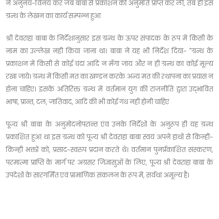
ने अनुनय-विनय कर जब बाबा से प्रकाशन की अनुमति प्राप्त कर ली, तब ही इस
ग्रन्थ के लेखन का कार्य सम्पन्न हुआ
श्री देवराहा बाबा के निर्देशानुसार इस ग्रन्थ के ऊपर संपादक के रूप में किसी के
नाम का उल्लेख नही किया जाना था। बाबा ने यह भी निर्देश दिया- "ग्रन्थ के
प्रकाशन में किसी से कोई चंदा आदि न मँगा जाय और न ही ग्रन्थ का कोई मूल्य
रखा जाये। ग्रन्थ में किसी मत का खण्डन करके अन्य मत की रथापना का प्रयास न
होना चाहिए। इसके अतिरिक्त ग्रन्थ में वर्तमान युग की राजनीति द्वारा उद्भावित
भाषा, प्रान्त, दल, जातिवाद, आदि की भी कोई गंध नही होनी चाहिए
पूज्य श्री बाबा के अनुमोदनोपरान्त एंव उनके निर्देशों के अनुरूप ही यह ग्रन्थ
प्रकाशित हुआ था इस ग्रन्थ को पूज्य श्री देवराहा बाबा स्वयं अपने हाथों से किन्ही-
किन्ही भक्तों को, प्रसाद-स्वरुप प्रदान करते थे। वर्तमान पुनर्प्रकाशित संस्करण,
परमात्मा प्राप्ति के मार्ग पर अग्रसर जिज्ञासुओं के लिए, पूज्य श्री देवराहा बाबा के
उपदेशों के सारगर्मित एवं प्रामाणिक संकलन के रूप में, सर्वथा अमूल्य है।