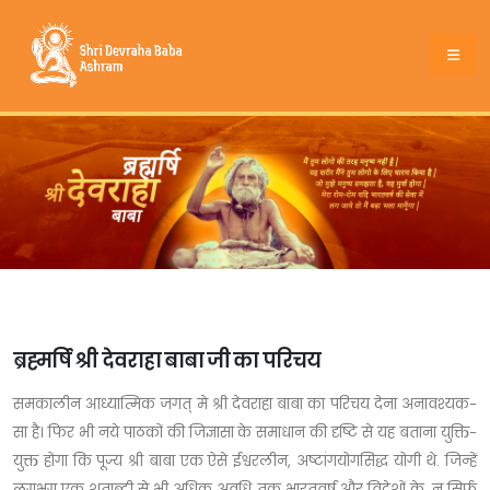
ब्रह्मर्षि श्री देवराहा बाबा जी का परिचय
समकालीन आध्यात्मिक जगत् मे श्री देवराहा बाबा का परिचय देना अनावश्यक-
सा है। फिर भी नये पाठकों की जिज्ञासा के समाधान की दृष्टि से यह बताना युक्ति-
युक्त होगा कि पूज्य श्री बाबा एक ऐसे ईश्वरलीन, अष्टांगयोगसिद्ध योगी थे. जिन्हें
लगभग एक शताब्दी से भी अधिक अवधि तक भारतवर्ष और विदेशों के, न सिर्फ