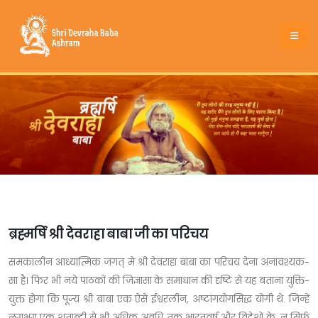
ब्रह्मर्षि श्री देवराहा बाबा जी का परिचय
समकालीन आध्यात्मिक जगत् मे श्री देवराहा बाबा का परिचय देना अनावश्यक-
सा है। फिर भी नये पाठकों की जिज्ञासा के समाधान की दृष्टि से यह बताना युक्ति-
युक्त होगा कि पूज्य श्री बाबा एक ऐसे ईश्वरलीन, अष्टांगयोगसिद्ध योगी थे. जिन्हें
लगभग एक शताब्दी से भी अधिक अवधि तक भारतवर्ष और विदेशों के, न सिर्फ