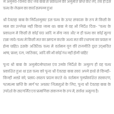
ने अनुनय-विनय कर जब बाबा से प्रकाशन की अनुमति प्राप्त कर ली, तब ही इस
ग्रन्थ के लेखन का कार्य सम्पन्न हुआ
श्री देवराहा बाबा के निर्देशानुसार इस ग्रन्थ के ऊपर संपादक के रूप में किसी के
नाम का उल्लेख नही किया जाना था। बाबा ने यह भी निर्देश दिया- "ग्रन्थ के
प्रकाशन में किसी से कोई चंदा आदि न मँगा जाय और न ही ग्रन्थ का कोई मूल्य
रखा जाये। ग्रन्थ में किसी मत का खण्डन करके अन्य मत की रथापना का प्रयास न
होना चाहिए। इसके अतिरिक्त ग्रन्थ में वर्तमान युग की राजनीति द्वारा उद्भावित
भाषा, प्रान्त, दल, जातिवाद, आदि की भी कोई गंध नही होनी चाहिए
पूज्य श्री बाबा के अनुमोदनोपरान्त एंव उनके निर्देशों के अनुरूप ही यह ग्रन्थ
प्रकाशित हुआ था इस ग्रन्थ को पूज्य श्री देवराहा बाबा स्वयं अपने हाथों से किन्ही-
किन्ही भक्तों को, प्रसाद-स्वरुप प्रदान करते थे। वर्तमान पुनर्प्रकाशित संस्करण,
परमात्मा प्राप्ति के मार्ग पर अग्रसर जिज्ञासुओं के लिए, पूज्य श्री देवराहा बाबा के
उपदेशों के सारगर्मित एवं प्रामाणिक संकलन के रूप में, सर्वथा अमूल्य है।