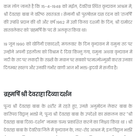
कम लोग जानते है कि 15-4-1948 को मईल, देवरिया स्थित वृन्दावन आश्रम में,
श्री देवराहा बाबा ने वरिष्ठ स्वतंत्रता । सेनानी श्री पुरुषोत्तम दास टंडन को 'राजर्षि'
की उपाधि प्रदान की थी और वर्ष 1962 में उसी विजय दशमी के दिन, श्री दामोदर
सातवलेकर को 'ब्रह्मर्षि के पद से अलंकृत किया था।
19 जून 1990 को योगिनी एकादशी, मंगलवार के दिन वृन्दावन में यमुना तट पर
उन्होंने अपनी इहलीला को विश्राम दे दिया किन्तु गंगा, यमुना अथवा वृन्दावन में
नदी के तट पर लकड़ी के तख्तों के मचान पर सबको परमात्मोन्मुखी करता उनका
दिगम्बर स्वरूप और उनकी गंभीर वाणी आज भी भक्त-हृदयों में सजीव है।
ब्रह्मर्षि श्री देवराहा दिव्या दर्शन
पूज्य श्री देवराहा बाबा के शरीर में रहते हुए, उनसे अनुमोदन लेकर बाबा के
कतिपय विद्वान् भक्तों ने, पूज्य श्री देवराहा बाबा के उपदेशों का संकलन कर "श्री
देवराहा बाबा दिव्य-दर्शन" नामक ग्रन्थ प्रकाशित करने का निश्चय किया था । श्री
देवराहा बाबा के देवरिया जिले में वृन्दावन के, लार-रोड आश्रम में, इन विद्वान भक्तीं