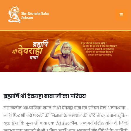
ब्रह्मर्षि श्री देवराहा बाबा जी का परिचय
समकालीन आध्यात्मिक जगत् मे श्री देवराहा बाबा का परिचय देना अनावश्यक-
सा है। फिर भी नये पाठकों की जिज्ञासा के समाधान की दृष्टि से यह बताना युक्ति-
युक्त होगा कि पूज्य श्री बाबा एक ऐसे ईश्वरलीन, अष्टांगयोगसिद्ध योगी थे. जिन्हें
लगभग एक शताब्दी से भी अधिक अवधि तक भारतवर्ष और विदेशों के, न सिर्फ