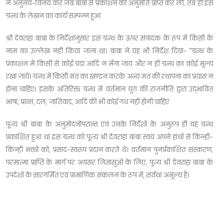
ने अनुनय-विनय कर जब बाबा से प्रकाशन की अनुमति प्राप्त कर ली, तब ही इस
ग्रन्थ के लेखन का कार्य सम्पन्न हुआ
श्री देवराहा बाबा के निर्देशानुसार इस ग्रन्थ के ऊपर संपादक के रूप में किसी के
नाम का उल्लेख नही किया जाना था। बाबा ने यह भी निर्देश दिया- "ग्रन्थ के
प्रकाशन में किसी से कोई चंदा आदि न मँगा जाय और न ही ग्रन्थ का कोई मूल्य
रखा जाये। ग्रन्थ में किसी मत का खण्डन करके अन्य मत की रथापना का प्रयास न
होना चाहिए। इसके अतिरिक्त ग्रन्थ में वर्तमान युग की राजनीति द्वारा उद्भावित
भाषा, प्रान्त, दल, जातिवाद, आदि की भी कोई गंध नही होनी चाहिए
पूज्य श्री बाबा के अनुमोदनोपरान्त एंव उनके निर्देशों के अनुरूप ही यह ग्रन्थ
प्रकाशित हुआ था इस ग्रन्थ को पूज्य श्री देवराहा बाबा स्वयं अपने हाथों से किन्ही-
किन्ही भक्तों को, प्रसाद-स्वरुप प्रदान करते थे। वर्तमान पुनर्प्रकाशित संस्करण,
परमात्मा प्राप्ति के मार्ग पर अग्रसर जिज्ञासुओं के लिए, पूज्य श्री देवराहा बाबा के
उपदेशों के सारगर्मित एवं प्रामाणिक संकलन के रूप में, सर्वथा अमूल्य है।