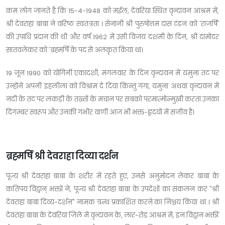
कम लोग जानते है कि 15-4-1948 को मईल, देवरिया स्थित वृन्दावन आश्रम में,
श्री देवराहा बाबा ने वरिष्ठ स्वतंत्रता । सेनानी श्री पुरुषोत्तम दास टंडन को 'राजर्षि'
की उपाधि प्रदान की थी और वर्ष 1962 में उसी विजय दशमी के दिन, श्री दामोदर
सातवलेकर को 'ब्रह्मर्षि के पद से अलंकृत किया था।
19 जून 1990 को योगिनी एकादशी, मंगलवार के दिन वृन्दावन में यमुना तट पर
उन्होंने अपनी इहलीला को विश्राम दे दिया किन्तु गंगा, यमुना अथवा वृन्दावन में
नदी के तट पर लकड़ी के तख्तों के मचान पर सबको परमात्मोन्मुखी करता उनका
दिगम्बर स्वरूप और उनकी गंभीर वाणी आज भी भक्त-हृदयों में सजीव है।
ब्रह्मर्षि श्री देवराहा दिव्या दर्शन
पूज्य श्री देवराहा बाबा के शरीर में रहते हुए, उनसे अनुमोदन लेकर बाबा के
कतिपय विद्वान् भक्तों ने, पूज्य श्री देवराहा बाबा के उपदेशों का संकलन कर "श्री
देवराहा बाबा दिव्य-दर्शन" नामक ग्रन्थ प्रकाशित करने का निश्चय किया था । श्री
देवराहा बाबा के देवरिया जिले में वृन्दावन के, लार-रोड आश्रम में, इन विद्वान भक्तीं