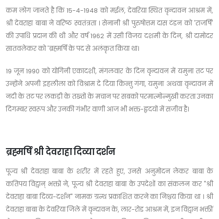
कम लोग जानते है कि 15-4-1948 को मईल, देवरिया स्थित वृन्दावन आश्रम में,
श्री देवराहा बाबा ने वरिष्ठ स्वतंत्रता । सेनानी श्री पुरुषोत्तम दास टंडन को 'राजर्षि'
की उपाधि प्रदान की थी और वर्ष 1962 में उसी विजय दशमी के दिन, श्री दामोदर
सातवलेकर को 'ब्रह्मर्षि के पद से अलंकृत किया था।
19 जून 1990 को योगिनी एकादशी, मंगलवार के दिन वृन्दावन में यमुना तट पर
उन्होंने अपनी इहलीला को विश्राम दे दिया किन्तु गंगा, यमुना अथवा वृन्दावन में
नदी के तट पर लकड़ी के तख्तों के मचान पर सबको परमात्मोन्मुखी करता उनका
दिगम्बर स्वरूप और उनकी गंभीर वाणी आज भी भक्त-हृदयों में सजीव है।
ब्रह्मर्षि श्री देवराहा दिव्या दर्शन
पूज्य श्री देवराहा बाबा के शरीर में रहते हुए, उनसे अनुमोदन लेकर बाबा के
कतिपय विद्वान् भक्तों ने, पूज्य श्री देवराहा बाबा के उपदेशों का संकलन कर "श्री
देवराहा बाबा दिव्य-दर्शन" नामक ग्रन्थ प्रकाशित करने का निश्चय किया था । श्री
देवराहा बाबा के देवरिया जिले में वृन्दावन के, लार-रोड आश्रम में, इन विद्वान भक्तीं