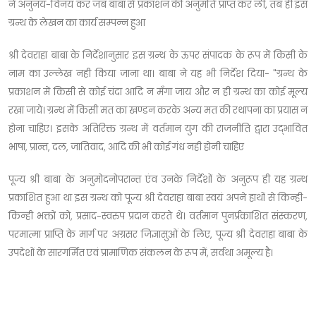
ने अनुनय-विनय कर जब बाबा से प्रकाशन की अनुमति प्राप्त कर ली, तब ही इस
ग्रन्थ के लेखन का कार्य सम्पन्न हुआ
श्री देवराहा बाबा के निर्देशानुसार इस ग्रन्थ के ऊपर संपादक के रूप में किसी के
नाम का उल्लेख नही किया जाना था। बाबा ने यह भी निर्देश दिया- "ग्रन्थ के
प्रकाशन में किसी से कोई चंदा आदि न मँगा जाय और न ही ग्रन्थ का कोई मूल्य
रखा जाये। ग्रन्थ में किसी मत का खण्डन करके अन्य मत की रथापना का प्रयास न
होना चाहिए। इसके अतिरिक्त ग्रन्थ में वर्तमान युग की राजनीति द्वारा उद्भावित
भाषा, प्रान्त, दल, जातिवाद, आदि की भी कोई गंध नही होनी चाहिए
पूज्य श्री बाबा के अनुमोदनोपरान्त एंव उनके निर्देशों के अनुरूप ही यह ग्रन्थ
प्रकाशित हुआ था इस ग्रन्थ को पूज्य श्री देवराहा बाबा स्वयं अपने हाथों से किन्ही-
किन्ही भक्तों को, प्रसाद-स्वरुप प्रदान करते थे। वर्तमान पुनर्प्रकाशित संस्करण,
परमात्मा प्राप्ति के मार्ग पर अग्रसर जिज्ञासुओं के लिए, पूज्य श्री देवराहा बाबा के
उपदेशों के सारगर्मित एवं प्रामाणिक संकलन के रूप में, सर्वथा अमूल्य है।