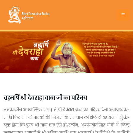
ब्रह्मर्षि श्री देवराहा बाबा जी का परिचय
समकालीन आध्यात्मिक जगत् मे श्री देवराहा बाबा का परिचय देना अनावश्यक-
सा है। फिर भी नये पाठकों की जिज्ञासा के समाधान की दृष्टि से यह बताना युक्ति-
युक्त होगा कि पूज्य श्री बाबा एक ऐसे ईश्वरलीन, अष्टांगयोगसिद्ध योगी थे. जिन्हें
लगभग एक शताब्दी से भी अधिक अवधि तक भारतवर्ष और विदेशों के, न सिर्फ