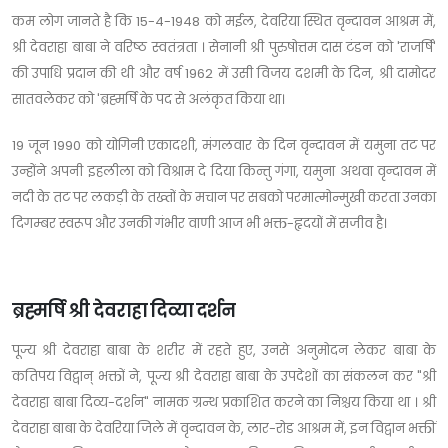
कम लोग जानते है कि 15-4-1948 को मईल, देवरिया स्थित वृन्दावन आश्रम में,
श्री देवराहा बाबा ने वरिष्ठ स्वतंत्रता । सेनानी श्री पुरुषोत्तम दास टंडन को 'राजर्षि'
की उपाधि प्रदान की थी और वर्ष 1962 में उसी विजय दशमी के दिन, श्री दामोदर
सातवलेकर को 'ब्रह्मर्षि के पद से अलंकृत किया था।
19 जून 1990 को योगिनी एकादशी, मंगलवार के दिन वृन्दावन में यमुना तट पर
उन्होंने अपनी इहलीला को विश्राम दे दिया किन्तु गंगा, यमुना अथवा वृन्दावन में
नदी के तट पर लकड़ी के तख्तों के मचान पर सबको परमात्मोन्मुखी करता उनका
दिगम्बर स्वरूप और उनकी गंभीर वाणी आज भी भक्त-हृदयों में सजीव है।
ब्रह्मर्षि श्री देवराहा दिव्या दर्शन
पूज्य श्री देवराहा बाबा के शरीर में रहते हुए, उनसे अनुमोदन लेकर बाबा के
कतिपय विद्वान् भक्तों ने, पूज्य श्री देवराहा बाबा के उपदेशों का संकलन कर "श्री
देवराहा बाबा दिव्य-दर्शन" नामक ग्रन्थ प्रकाशित करने का निश्चय किया था । श्री
देवराहा बाबा के देवरिया जिले में वृन्दावन के, लार-रोड आश्रम में, इन विद्वान भक्तीं